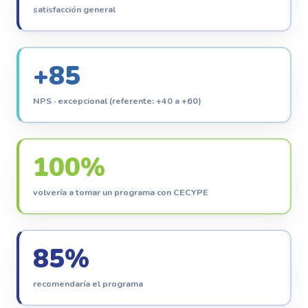
satisfacción general
+
85
NPS · excepcional (referente: +40 a +60)
100
%
volvería a tomar un programa con CECYPE
85
%
recomendaría el programa