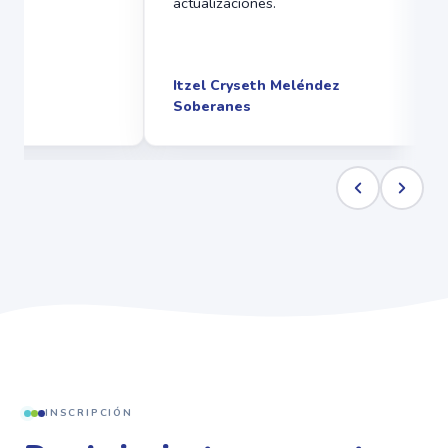
Casos clínicos apropiados para
dinámicas, los pr
comprender el tema.
gran experiencia 
de excelente cali
una inversión que 
Germán Aguilar Hernández
L. M. H.
INSCRIPCIÓN