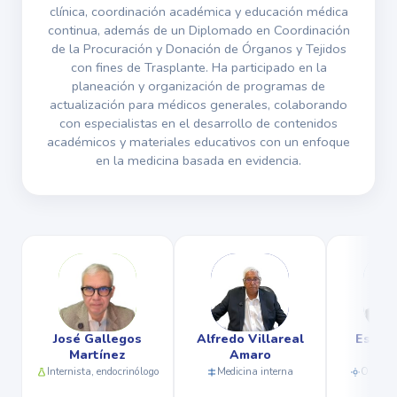
clínica, coordinación académica y educación médica
continua, además de un Diplomado en Coordinación
de la Procuración y Donación de Órganos y Tejidos
con fines de Trasplante. Ha participado en la
planeación y organización de programas de
actualización para médicos generales, colaborando
con especialistas en el desarrollo de contenidos
académicos y materiales educativos con un enfoque
en la medicina basada en evidencia.
Alfredo Villareal
Esteban López
Erik Emi
Amaro
Gaitán
Es
go
Medicina interna
Oncología pediátrica
Internist
c